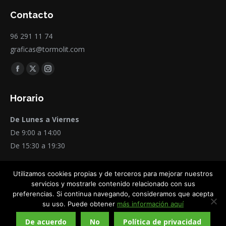
Contacto
96 291 11 74
graficas@tormolit.com
Encuéntranos en:
Facebook
X
Instagram
page
page
page
Horario
opens
opens
opens
in
in
in
De Lunes a Viernes
new
new
new
De 9:00 a 14:00
window
window
window
De 15:30 a 19:30
Utilizamos cookies propias y de terceros para mejorar nuestros
servicios y mostrarle contenido relacionado con sus
preferencias. Si continua navegando, consideramos que acepta
su uso. Puede obtener
más información aquí
2019 © Gráficas Tormo-Lit, S.L. Todos los derechos reservados.
De acuerdo
No
Política de privacidad