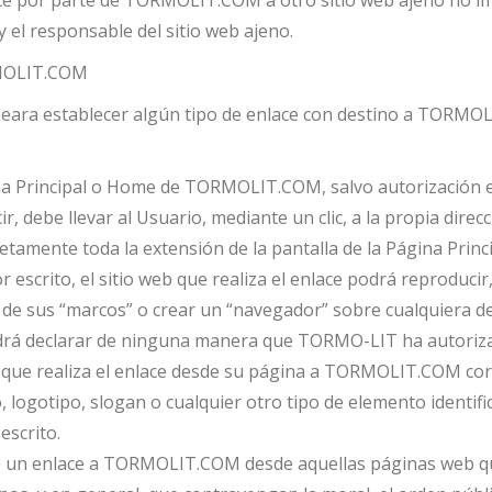
lace por parte de TORMOLIT.COM a otro sitio web ajeno no imp
el responsable del sitio web ajeno.
RMOLIT.COM
 deseara establecer algún tipo de enlace con destino a TORM
ágina Principal o Home de TORMOLIT.COM, salvo autorización
ir, debe llevar al Usuario, mediante un clic, a la propia di
tamente toda la extensión de la pantalla de la Página Princi
 escrito, el sitio web que realiza el enlace podrá reprodu
o de sus “marcos” o crear un “navegador” sobre cualquiera
podrá declarar de ninguna manera que TORMO-LIT ha autoriz
d que realiza el enlace desde su página a TORMOLIT.COM cor
 logotipo, slogan o cualquier otro tipo de elemento identi
escrito.
e un enlace a TORMOLIT.COM desde aquellas páginas web qu