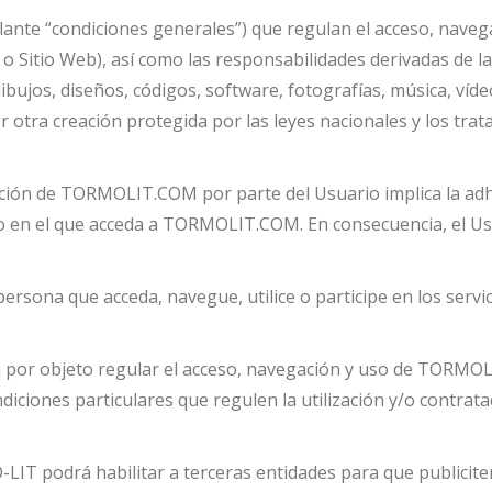
elante “condiciones generales”) que regulan el acceso, navega
io Web), así como las responsabilidades derivadas de la u
dibujos, diseños, códigos, software, fotografías, música, víd
 otra creación protegida por las leyes nacionales y los tra
ización de TORMOLIT.COM por parte del Usuario implica la ad
n el que acceda a TORMOLIT.COM. En consecuencia, el Usu
ersona que acceda, navegue, utilice o participe en los servic
en por objeto regular el acceso, navegación y uso de TORM
ones particulares que regulen la utilización y/o contrataci
 podrá habilitar a terceras entidades para que publiciten 