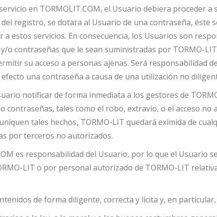
 un servicio en TORMOLIT.COM, el Usuario debiera proceder a 
a del registro, se dotara al Usuario de una contraseña, éste
 a estos servicios. En consecuencia, los Usuarios son respo
res y/o contraseñas que le sean suministradas por TORMO-LI
mitir su acceso a personas ajenas. Será responsabilidad del Us
 efecto una contraseña a causa de una utilización no diligen
l Usuario notificar de forma inmediata a los gestores de TO
/o contraseñas, tales como el robo, extravío, o el acceso no 
muniquen tales hechos, TORMO-LIT quedará eximida de cualqu
as por terceros no autorizados.
OM es responsabilidad del Usuario, por lo que el Usuario s
r TORMO-LIT o por personal autorizado de TORMO-LIT relati
ontenidos de forma diligente, correcta y lícita y, en particul