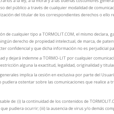
ntrarios a la ley, a la moral y a las buenas costumbres gener
cceso del público a través de cualquier modalidad de comunica
zación del titular de los correspondientes derechos o ello r
ación de cualquier tipo a TORMOLIT.COM, el mismo declara, g
ingún derecho de propiedad intelectual, de marca, de patent
ter confidencial y que dicha información no es perjudicial pa
lidad y dejará indemne a TORMO-LIT por cualquier comunica
tricción alguna la exactitud, legalidad, originalidad y titula
 generales implica la cesión en exclusiva por parte del Usuar
ario pudiera ostentar sobre las comunicaciones que realice
ble de: (i) la continuidad de los contenidos de TORMOLIT.CO
to que pudiera ocurrir; (iii) la ausencia de virus y/o demá