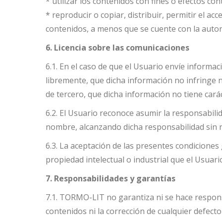
* utilizar los contenidos con fines o efectos co
* reproducir o copiar, distribuir, permitir el a
contenidos, a menos que se cuente con la autori
6. Licencia sobre las comunicaciones
6.1. En el caso de que el Usuario envíe inform
libremente, que dicha información no infringe n
de tercero, que dicha información no tiene carác
6.2. El Usuario reconoce asumir la responsabi
nombre, alcanzando dicha responsabilidad sin res
6.3. La aceptación de las presentes condiciones
propiedad intelectual o industrial que el Usu
7. Responsabilidades y garantías
7.1. TORMO-LIT no garantiza ni se hace responsa
contenidos ni la corrección de cualquier defec