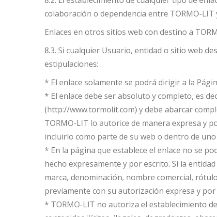
8.2. El establecimiento de cualquier tipo de en
colaboración o dependencia entre TORMO-LIT y 
Enlaces en otros sitios web con destino a TO
8.3. Si cualquier Usuario, entidad o sitio web
estipulaciones:
* El enlace solamente se podrá dirigir a la P
* El enlace debe ser absoluto y completo, es dec
(http://www.tormolit.com) y debe abarcar comple
TORMO-LIT lo autorice de manera expresa y por
incluirlo como parte de su web o dentro de un
* En la página que establece el enlace no se 
hecho expresamente y por escrito. Si la entida
marca, denominación, nombre comercial, rótulo,
previamente con su autorización expresa y por 
* TORMO-LIT no autoriza el establecimiento d